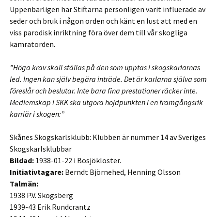
Uppenbarligen har Stiftarna personligen varit influerade av
seder och bruk i någon orden och känt en lust att med en
viss parodisk inriktning föra över dem till vår skogliga
kamratorden.
”Höga krav skall ställas på den som upptas i skogskarlarnas
led. Ingen kan själv begära inträde. Det är karlarna själva som
föreslår och beslutar. Inte bara fina prestationer räcker inte.
Medlemskap i SKK ska utgöra höjdpunkten i en framgångsrik
karriär i skogen:”
Skånes Skogskarlsklubb: Klubben är nummer 14 av Sveriges
Skogskarlsklubbar
Bildad:
1938-01-22 i Bosjökloster.
Initiativtagare:
Berndt Björnehed, Henning Olsson
Talmän:
1938 P.V. Skogsberg
1939-43 Erik Rundcrantz