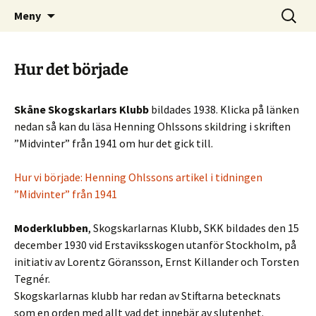
Skånes Skogskarlars hemsida
Hoppa
Sök
Skogskarlar
Meny
till
efter:
innehåll
Hur det började
Skåne Skogskarlars Klubb
bildades 1938. Klicka på länken
nedan så kan du läsa Henning Ohlssons skildring i skriften
”Midvinter” från 1941 om hur det gick till.
Hur vi började: Henning Ohlssons artikel i tidningen
”Midvinter” från 1941
Moderklubben
, Skogskarlarnas Klubb, SKK bildades den 15
december 1930 vid Erstaviksskogen utanför Stockholm, på
initiativ av Lorentz Göransson, Ernst Killander och Torsten
Tegnér.
Skogskarlarnas klubb har redan av Stiftarna betecknats
som en orden med allt vad det innebär av slutenhet.