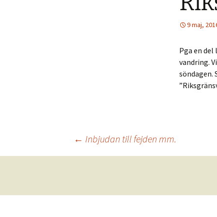
Rik
50-tal
Övrigt
9 maj, 201
60-tal
Pga en del 
70-tal
vandring. V
söndagen. S
80-tal
”Riksgräns
90-tal
2000-tal
Inläggsnavigering
←
Inbjudan till fejden mm.
2010-tal