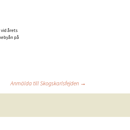
vitsmän
ränsvandring 2022
K-klubbar
ränsvandring 2021
vid årets
ränsvandring 2019
ckebyån på
ränsvandring 2018
ränsvandring 2017
ränsvandring 2016
Anmälda till Skogskarlsfejden
→
ränsvandring 2015
ränsvandring 2014
ränsvandring 2013