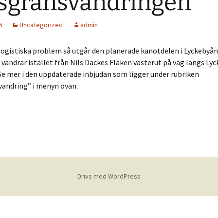
sgränsvandringen
Vinterting 2022
Fejden 2023
Nordrådet – Hö
Riksg
6
Uncategorized
admin
Vinterting 2020
Fejden 2022
Nordrådet – SK
Riksg
logistiska problem så utgår den planerade kanotdelen i Lyckebyån 
Vinterting 2019
Fejden 2021
Riksg
i vandrar istället från Nils Dackes Flaken västerut på väg längs Ly
e mer i den uppdaterade inbjudan som ligger under rubriken
Vinterting 2018
Fejden 2020
Riksg
vandring” i menyn ovan.
Vinterting 2017
Fejden 2019
Riksg
Vinterting 2016
Fejden 2018
Riksg
Vinterting 2015
Fejden 2017
Riksg
Vinterting 2014
Fejden 2016
Riksg
Drivs med WordPress
Vinterting 2013
Fejden 2015
Riksg
Vintertinget 2012
Fejden 2014