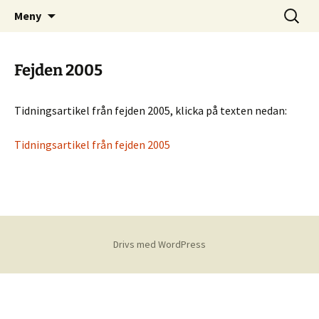
Skånes Skogskarlars hemsida
Hoppa
Sök
Skogskarlar
Meny
till
efter:
innehåll
Fejden 2005
Tidningsartikel från fejden 2005, klicka på texten nedan:
Tidningsartikel från fejden 2005
Drivs med WordPress