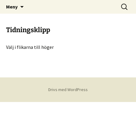
Skånes Skogskarlars hemsida
Hoppa
Sök
Skogskarlar
Meny
till
efter:
innehåll
Tidningsklipp
Välj i flikarna till höger
Drivs med WordPress