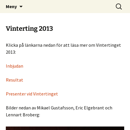
Skånes Skogskarlars hemsida
Hoppa
Sök
Skogskarlar
Meny
till
efter:
innehåll
Vinterting 2013
Klicka på länkarna nedan för att läsa mer om Vintertinget
2013:
Inbjudan
Resultat
Presenter vid Vintertinget
Bilder nedan av Mikael Gustafsson, Eric Elgebrant och
Lennart Broberg: