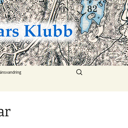
Sök
ränsvandring
efter:
änsvandring 2026
ting
änsvandring 2025
ar
ldmärket
änsvandring 2024
torik
änsvandring 2023