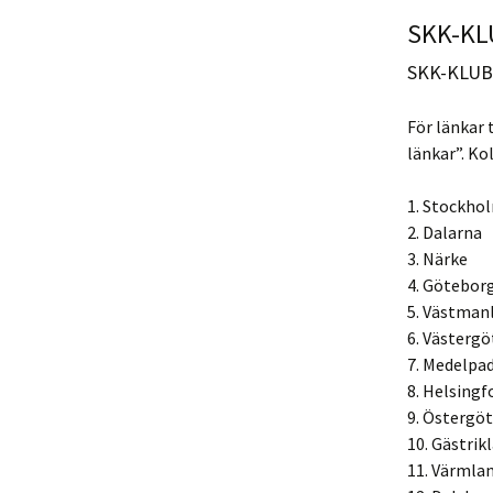
SKK-KL
50-tal
Övrigt
SKK-KLUBB
60-tal
För länkar 
70-tal
länkar”. K
80-tal
1. Stockho
90-tal
2. Dalarna
3. Närke
2000-tal
4. Götebor
5. Västman
2010-tal
6. Västergö
7. Medelpa
8. Helsingf
9. Östergö
10. Gästrik
11. Värmla