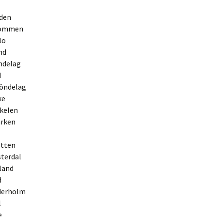
aden
trömmen
lo
nd
öndelag
d
röndelag
ke
rkelen
arken
otten
sterdal
lland
d
derholm
l
e