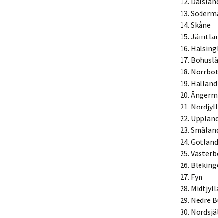
12. Dalslan
13. Söderm
14. Skåne
15. Jämtla
16. Hälsing
17. Bohusl
18. Norrbo
19. Halland
20. Ångerm
21. Nordjyl
22. Upplan
23. Smålan
24. Gotland
25. Väster
26. Bleking
27. Fyn
28. Midtjyl
29. Nedre 
30. Nordsjä