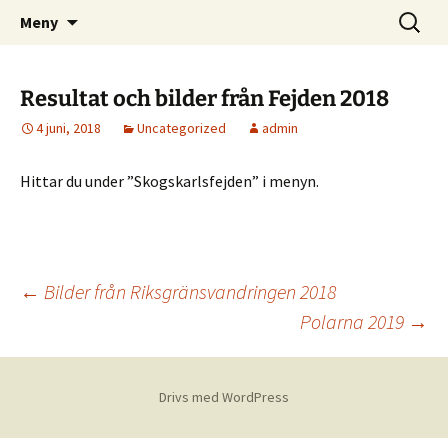
Skånes Skogskarlars hemsida
Hoppa
Sök
Skogskarlar
Meny
till
efter:
innehåll
Resultat och bilder från Fejden 2018
4 juni, 2018
Uncategorized
admin
Hittar du under ”Skogskarlsfejden” i menyn.
Inläggsnavigering
←
Bilder från Riksgränsvandringen 2018
Polarna 2019
→
Drivs med WordPress